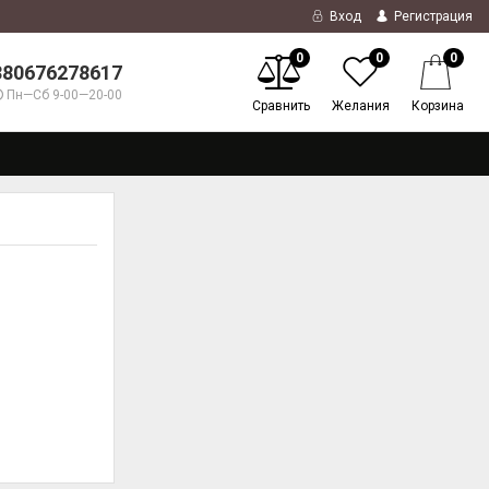
Вход
Регистрация
0
0
0
380676278617
Пн—Сб 9-00—20-00
Сравнить
Желания
Корзина