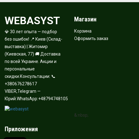
WEBASYST
Магазин
Корзина
💎 30 лет опыта — подбор
Оформить заказ
без ошибок! 📍 Киев (Склад-
выставка) | Житомир
(Киевская, 77) 🚚 Доставка
по всей Украине. Акции и
персональные
скидки.Консультации: 📞
+380676278617
VIBER,Telegram —
Юрий.WhatsApp:+48794748105
&:nbsp;
Приложения