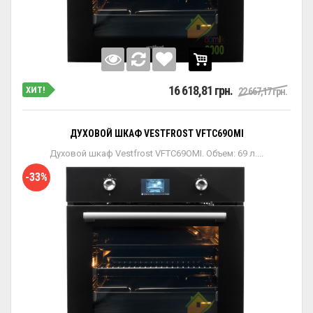
16 618,81 грн.
ХИТ!
22 667,17 грн.
ДУХОВОЙ ШКАФ VESTFROST VFTC69OMI
Духовой шкаф Vestfrost VFTC69OMI. Объем: 69 л....
-33%