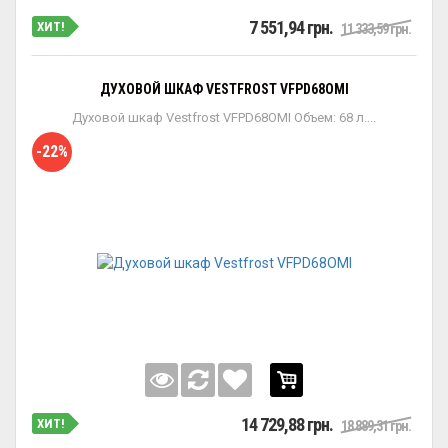
7 551,94 грн.
ХИТ!
11 333,59 грн.
ДУХОВОЙ ШКАФ VESTFROST VFPD68OMI
Духовой шкаф Vestfrost VFPD68OMI Объем: 68 л....
-22%
14 729,88 грн.
ХИТ!
18 889,31 грн.