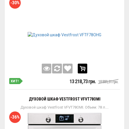
-30%
13 218,73 грн.
ХИТ!
18 889,31 грн.
ДУХОВОЙ ШКАФ VESTFROST VFVT78OMI
Духовой шкаф Vestfrost VFVT78OMI. Объем: 78 л....
-36%