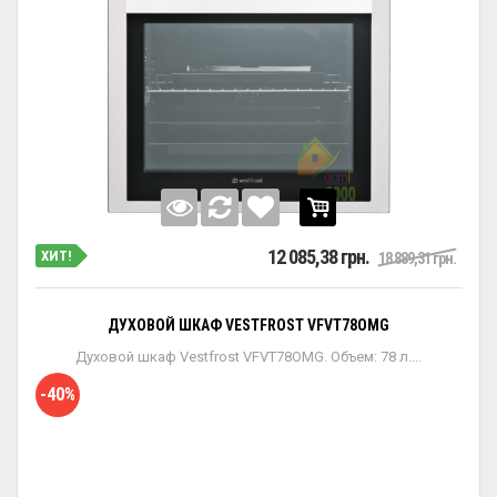
12 085,38 грн.
ХИТ!
18 889,31 грн.
ДУХОВОЙ ШКАФ VESTFROST VFVT78OMG
Духовой шкаф Vestfrost VFVT78OMG. Объем: 78 л....
-40%