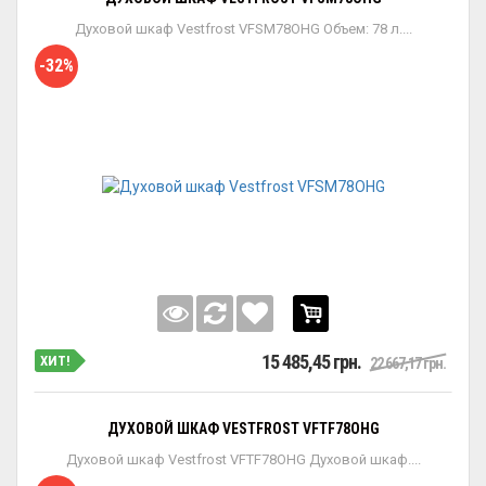
Духовой шкаф Vestfrost VFSM78OHG Объем: 78 л....
-32%
15 485,45 грн.
ХИТ!
22 667,17 грн.
ДУХОВОЙ ШКАФ VESTFROST VFTF78OHG
Духовой шкаф Vestfrost VFTF78OHG Духовой шкаф....