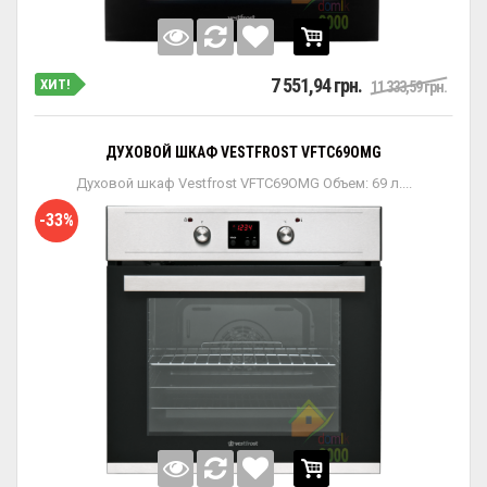
7 551,94 грн.
ХИТ!
11 333,59 грн.
ДУХОВОЙ ШКАФ VESTFROST VFTC69OMG
Духовой шкаф Vestfrost VFTC69OMG Объем: 69 л....
-33%