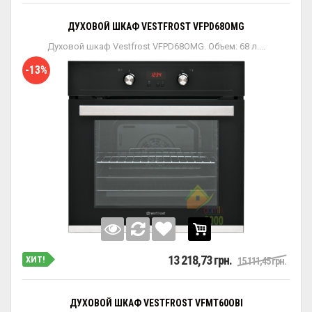
ДУХОВОЙ ШКАФ VESTFROST VFPD68OMG
Духовой шкаф Vestfrost VFPD68OMG. Объем: 68 л....
-13%
13 218,73 грн.
ХИТ!
15 111,45 грн.
ДУХОВОЙ ШКАФ VESTFROST VFMT60OBI