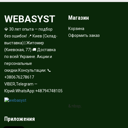
WEBASYST
Магазин
Корзина
💎 30 лет опыта — подбор
Оформить заказ
без ошибок! 📍 Киев (Склад-
выставка) | Житомир
(Киевская, 77) 🚚 Доставка
по всей Украине. Акции и
персональные
скидки.Консультации: 📞
+380676278617
VIBER,Telegram —
Юрий.WhatsApp:+48794748105
&:nbsp;
Приложения